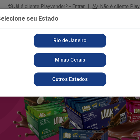
|
Já é cliente Playvender? - Entrar
Não é cliente Pla
elecione seu Estado
Rio de Janeiro
PARTAMENTOS
ALIMENTOS
PERFUMARIA
LI
Minas Gerais
Outros Estados