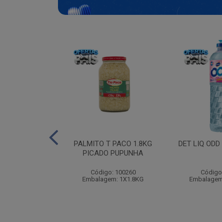
EDECIDA BABY
PALMITO T PACO 1.8KG
DET LIQ ODD
RN 100
PICADO PUPUNHA
: 115490
Código: 100260
Código
m: 12X100UN
Embalagem: 1X1.8KG
Embalagem