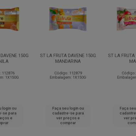
 DAVENE 150G
ST LA FRUTA DAVENE 150G
ST LA FRUTA
NILA
MANDARINA
MA
: 112876
Código: 112879
Código:
m: 1X150G
Embalagem: 1X150G
Embalage
 login ou
Faça seu login ou
Faça seu
e-se para
cadastre-se para
cadastre
reços e
ver preços e
ver pr
prar
comprar
com