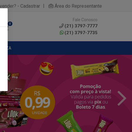
|
yvender? - Cadastrar
Área do Representante
Fale Conosco
0
(21) 3797-7777
(21) 3797-7735
MPEZA