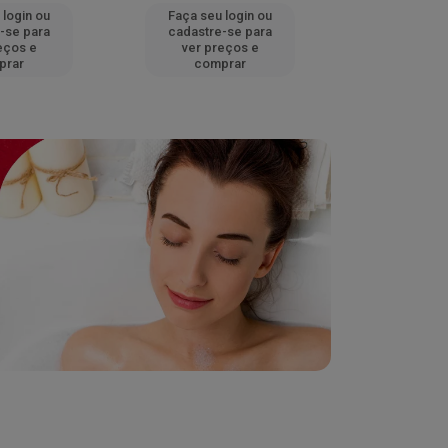
 login ou
Faça seu login ou
Faça seu 
-se para
cadastre-se para
cadastre
eços e
ver preços e
ver pr
prar
comprar
comp