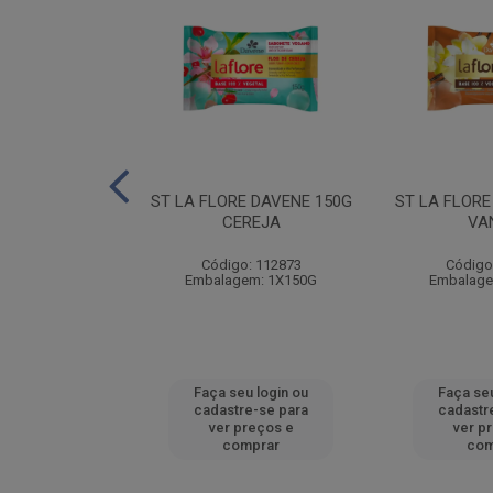
A DAVENE 150G
ST LA FLORE DAVENE 150G
ST LA FLORE
RANGO
CEREJA
VA
: 112878
Código: 112873
Código
em: 1X150G
Embalagem: 1X150G
Embalage
u login ou
Faça seu login ou
Faça seu
e-se para
cadastre-se para
cadastr
reços e
ver preços e
ver p
mprar
comprar
com