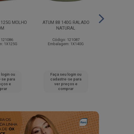
 125G MOLHO
ATUM 88 140G RALADO
ATUM 88 14
OM
NATURAL
NATU
 121086
Código: 121087
Código:
m: 1X125G
Embalagem: 1X140G
Embalagem
 login ou
Faça seu login ou
Faça seu 
-se para
cadastre-se para
cadastre
eços e
ver preços e
ver pr
prar
comprar
comp