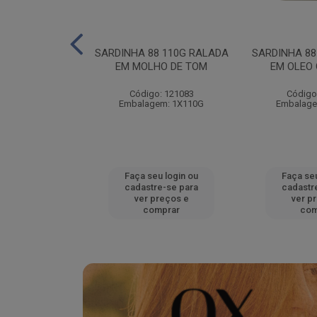
140G RALADO
SARDINHA 88 110G RALADA
SARDINHA 88
LEO
EM MOLHO DE TOM
EM OLEO
: 121090
Código: 121083
Código
em: 1X140G
Embalagem: 1X110G
Embalage
u login ou
Faça seu login ou
Faça seu
e-se para
cadastre-se para
cadastr
reços e
ver preços e
ver p
mprar
comprar
com