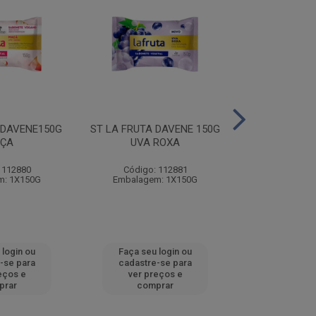
 DAVENE150G
ST LA FRUTA DAVENE 150G
ST LA FRUTA 
ÇA
UVA ROXA
MORA
 112880
Código: 112881
Código:
m: 1X150G
Embalagem: 1X150G
Embalagem
 login ou
Faça seu login ou
Faça seu 
-se para
cadastre-se para
cadastre
eços e
ver preços e
ver pr
prar
comprar
comp