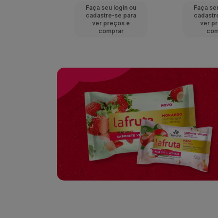
u login ou
Faça seu login ou
Faça seu
e-se para
cadastre-se para
cadastr
reços e
ver preços e
ver p
mprar
comprar
com