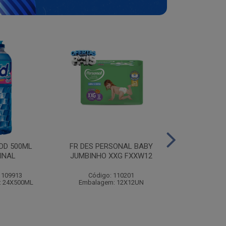
ODD 500ML
FR DES PERSONAL BABY
MOLHO B
INAL
JUMBINHO XXG FXXW12
PREDILEC
 109913
Código: 110201
Código:
: 24X500ML
Embalagem: 12X12UN
Embalagem