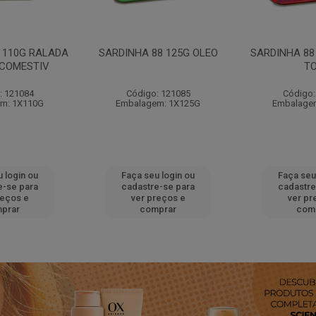
 110G RALADA
SARDINHA 88 125G OLEO
SARDINHA 88
 COMESTIV
T
: 121084
Código: 121085
Código:
m: 1X110G
Embalagem: 1X125G
Embalage
 login ou
Faça seu login ou
Faça seu
e-se para
cadastre-se para
cadastre
reços e
ver preços e
ver pr
prar
comprar
com