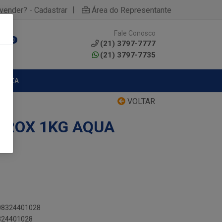
|
yvender? - Cadastrar
Área do Representante
Fale Conosco
0
(21) 3797-7777
(21) 3797-7735
MPEZA
VOLTAR
TROX 1KG AQUA
908324401028
8324401028