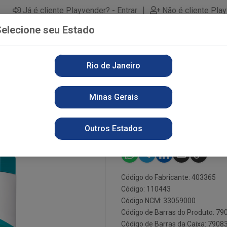
|
Já é cliente Playvender? - Entrar
Não é cliente Pla
elecione seu Estado
Rio de Janeiro
PARTAMENTOS
ALIMENTOS
PERFUMARIA
LI
Minas Gerais
E
CR TRAT NEUTROX 1KG AQUA
CR TRAT NEU
Outros Estados
Código do Fabricante: 403365
Código: 110443
Código NCM: 33059000
Código de Barras do Produto: 7
Código de Barras da Caixa: 790