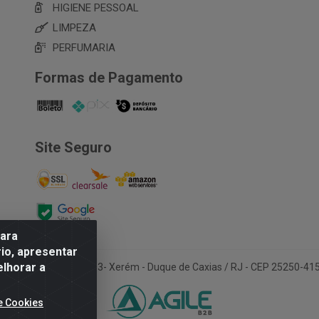
HIGIENE PESSOAL
LIMPEZA
PERFUMARIA
Formas de Pagamento
Site Seguro
para
io, apresentar
elhorar a
Avenida Ana Dantas, 183- Xerém - Duque de Caxias / RJ - CEP 25250-4
e Cookies