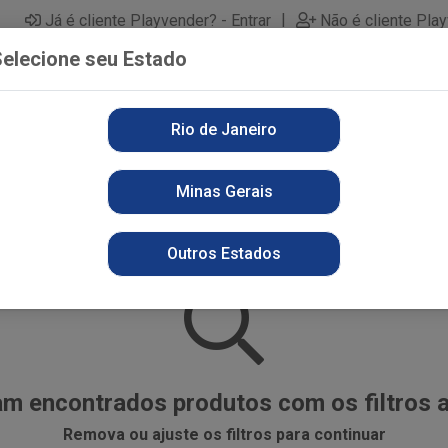
|
Já é cliente Playvender? - Entrar
Não é cliente Pla
elecione seu Estado
Rio de Janeiro
PARTAMENTOS
ALIMENTOS
PERFUMARIA
LI
Minas Gerais
Outros Estados
m encontrados produtos com os filtros 
Remova ou ajuste os filtros para continuar