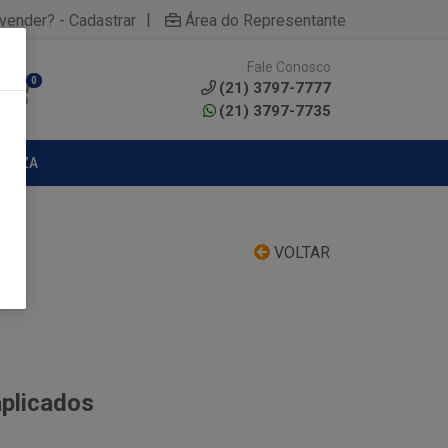
|
yvender? - Cadastrar
Área do Representante
Fale Conosco
0
(21) 3797-7777
(21) 3797-7735
MPEZA
VOLTAR
aplicados