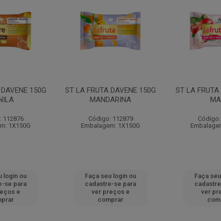
 DAVENE 150G
ST LA FRUTA DAVENE 150G
ST LA FRUTA
NILA
MANDARINA
MA
: 112876
Código: 112879
Código:
m: 1X150G
Embalagem: 1X150G
Embalage
 login ou
Faça seu login ou
Faça seu
e-se para
cadastre-se para
cadastre
reços e
ver preços e
ver pr
prar
comprar
com