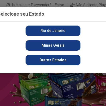
|
Já é cliente Playvender? - Entrar
Não é cliente Pla
elecione seu Estado
Rio de Janeiro
PARTAMENTOS
ALIMENTOS
PERFUMARIA
LI
Minas Gerais
Outros Estados