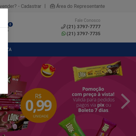
|
yvender? - Cadastrar
Área do Representante
Fale Conosco
0
(21) 3797-7777
(21) 3797-7735
MPEZA