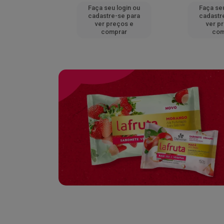
u login ou
Faça seu login ou
Faça seu
e-se para
cadastre-se para
cadastr
reços e
ver preços e
ver p
mprar
comprar
com