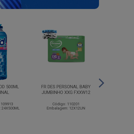
ODD 500ML
FR DES PERSONAL BABY
MOLHO B
INAL
JUMBINHO XXG FXXW12
PREDILEC
 109913
Código: 110201
Código:
: 24X500ML
Embalagem: 12X12UN
Embalagem