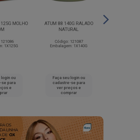
 125G MOLHO
ATUM 88 140G RALADO
ATUM 88 14
OM
NATURAL
NATU
 121086
Código: 121087
Código:
m: 1X125G
Embalagem: 1X140G
Embalagem
 login ou
Faça seu login ou
Faça seu 
-se para
cadastre-se para
cadastre
eços e
ver preços e
ver pr
prar
comprar
comp