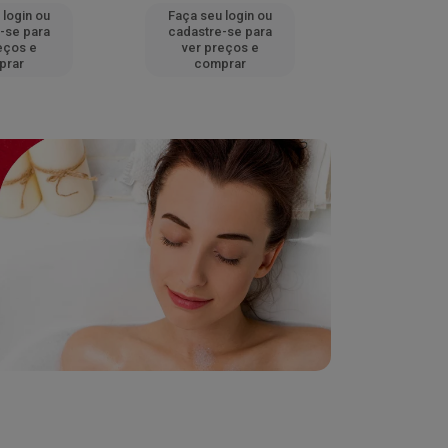
 login ou
Faça seu login ou
Faça seu 
-se para
cadastre-se para
cadastre
eços e
ver preços e
ver pr
prar
comprar
comp