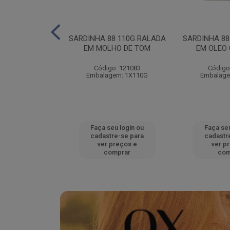
140G RALADO
SARDINHA 88 110G RALADA
SARDINHA 88
LEO
EM MOLHO DE TOM
EM OLEO
: 121090
Código: 121083
Código
em: 1X140G
Embalagem: 1X110G
Embalage
u login ou
Faça seu login ou
Faça seu
e-se para
cadastre-se para
cadastr
reços e
ver preços e
ver p
mprar
comprar
com