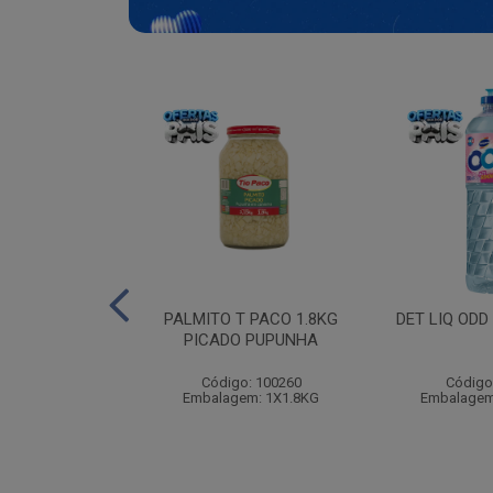
EDECIDA BABY
PALMITO T PACO 1.8KG
DET LIQ ODD
RN 100
PICADO PUPUNHA
: 115490
Código: 100260
Código
m: 12X100UN
Embalagem: 1X1.8KG
Embalagem