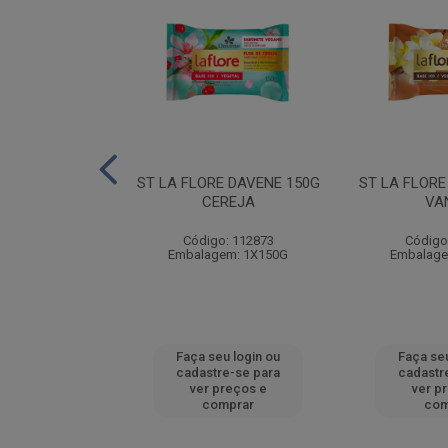
A DAVENE 150G
ST LA FLORE DAVENE 150G
ST LA FLORE
RANGO
CEREJA
VA
: 112878
Código: 112873
Código
em: 1X150G
Embalagem: 1X150G
Embalage
u login ou
Faça seu login ou
Faça seu
e-se para
cadastre-se para
cadastr
reços e
ver preços e
ver p
mprar
comprar
com