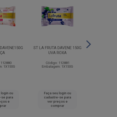
 DAVENE150G
ST LA FRUTA DAVENE 150G
ST LA FRUTA 
ÇA
UVA ROXA
MORA
 112880
Código: 112881
Código:
m: 1X150G
Embalagem: 1X150G
Embalagem
 login ou
Faça seu login ou
Faça seu 
-se para
cadastre-se para
cadastre
eços e
ver preços e
ver pr
prar
comprar
comp