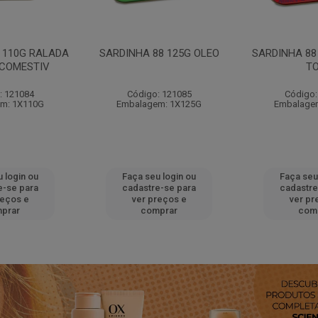
 110G RALADA
SARDINHA 88 125G OLEO
SARDINHA 88
 COMESTIV
T
: 121084
Código: 121085
Código:
m: 1X110G
Embalagem: 1X125G
Embalage
 login ou
Faça seu login ou
Faça seu
e-se para
cadastre-se para
cadastre
reços e
ver preços e
ver pr
prar
comprar
com