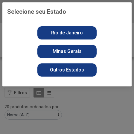
Selecione seu Estado
Baixe já o APP da Playvender
0
Rio de Janeiro
Minas Gerais
DOCES
Outros Estados
VOLTAR
INÍCIO
ALIMENTOS
DOCES
Filtros
20 produtos ordenados por: