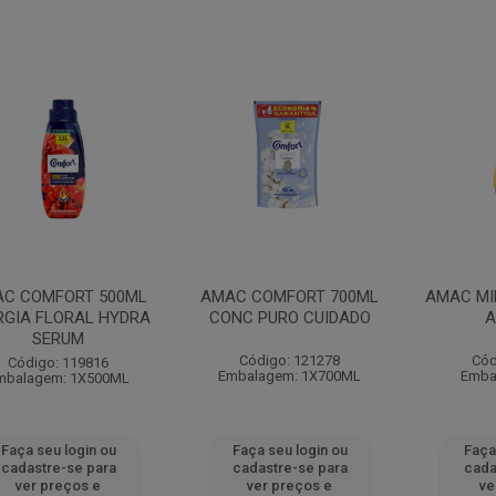
C COMFORT 500ML
AMAC COMFORT 700ML
AMAC MI
RGIA FLORAL HYDRA
CONC PURO CUIDADO
A
SERUM
Código: 121278
Cód
Código: 119816
Embalagem: 1X700ML
Emba
mbalagem: 1X500ML
Faça seu login ou
Faça seu login ou
Faça
cadastre-se para
cadastre-se para
cada
ver preços e
ver preços e
ve