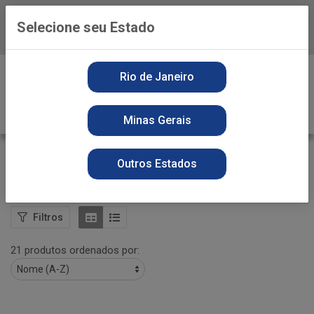
Selecione seu Estado
Baixe já o APP da Playvender
0
Rio de Janeiro
Minas Gerais
SABAO EM BARRA
Outros Estados
VOLTAR
INÍCIO
LIMPEZA
SABAO EM BARRA
Filtros
21 produtos ordenados por: