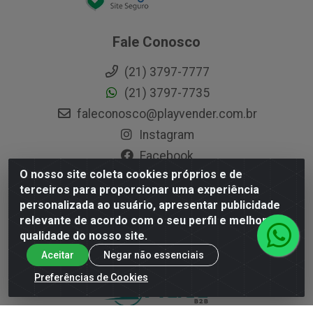
Fale Conosco
(21) 3797-7777
(21) 3797-7735
faleconosco@playvender.com.br
Instagram
Facebook
O nosso site coleta cookies próprios e de
terceiros para proporcionar uma experiência
personalizada ao usuário, apresentar publicidade
Playvender Distribuidora - Avenida Ana Dantas, 183- Xerém -
relevante de acordo com o seu perfil e melhorar a
Duque de Caxias / RJ - CEP 25250-415 - CNPJ
qualidade do nosso site.
05.762.204/0001-83
Aceitar
Negar não essenciais
Preferências de Cookies