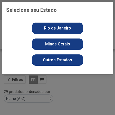
Selecione seu Estado
Baixe já o APP da Playvender
0
Rio de Janeiro
Minas Gerais
HIDRATANTE
Outros Estados
VOLTAR
INÍCIO
PERFUMARIA
HIDRATANTE
Filtros
29 produtos ordenados por: