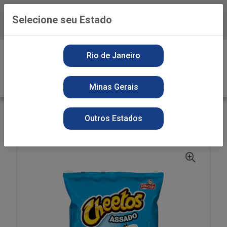
Selecione seu Estado
Baixe já o APP da Playvender
0
Rio de Janeiro
Minas Gerais
VOLTAR
INÍCIO
SNACKS
SECOS
Outros Estados
BISC CHEETOS ONDA REQUEIJAO 45G