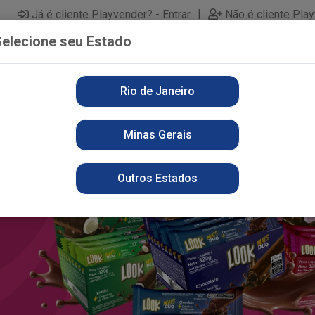
|
Já é cliente Playvender? - Entrar
Não é cliente Pla
elecione seu Estado
Rio de Janeiro
PARTAMENTOS
ALIMENTOS
PERFUMARIA
LI
Minas Gerais
Outros Estados