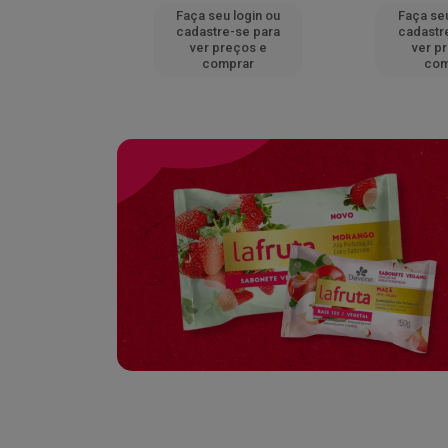
u login ou
Faça seu login ou
Faça seu
e-se para
cadastre-se para
cadastr
reços e
ver preços e
ver p
mprar
comprar
com