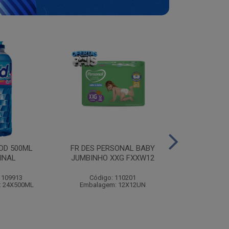
ODD 500ML
FR DES PERSONAL BABY
MOLHO B
INAL
JUMBINHO XXG FXXW12
PREDILEC
 109913
Código: 110201
Código:
: 24X500ML
Embalagem: 12X12UN
Embalagem