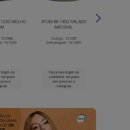
 125G MOLHO
ATUM 88 140G RALADO
ATUM 88 14
OM
NATURAL
NATU
 121086
Código: 121087
Código:
m: 1X125G
Embalagem: 1X140G
Embalagem
 login ou
Faça seu login ou
Faça seu 
-se para
cadastre-se para
cadastre
eços e
ver preços e
ver pr
prar
comprar
comp