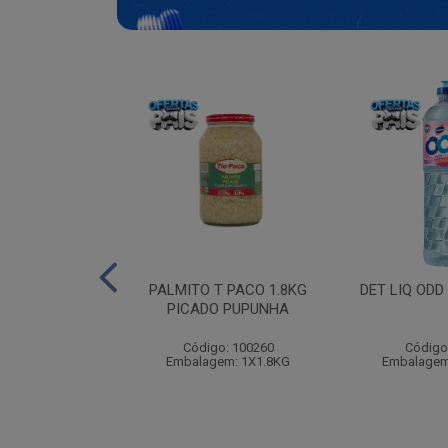
EDECIDA BABY
PALMITO T PACO 1.8KG
DET LIQ ODD
RN 100
PICADO PUPUNHA
: 115490
Código: 100260
Código
m: 12X100UN
Embalagem: 1X1.8KG
Embalagem