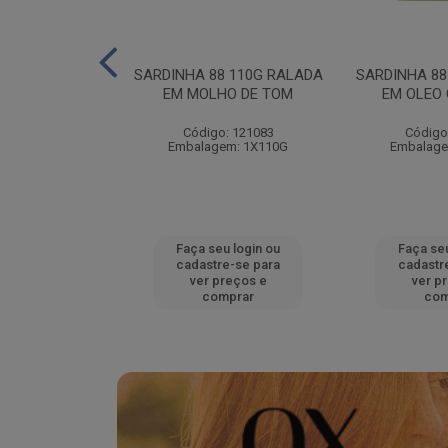
140G RALADO
SARDINHA 88 110G RALADA
SARDINHA 88
LEO
EM MOLHO DE TOM
EM OLEO
: 121090
Código: 121083
Código
em: 1X140G
Embalagem: 1X110G
Embalage
u login ou
Faça seu login ou
Faça seu
e-se para
cadastre-se para
cadastr
reços e
ver preços e
ver p
mprar
comprar
com