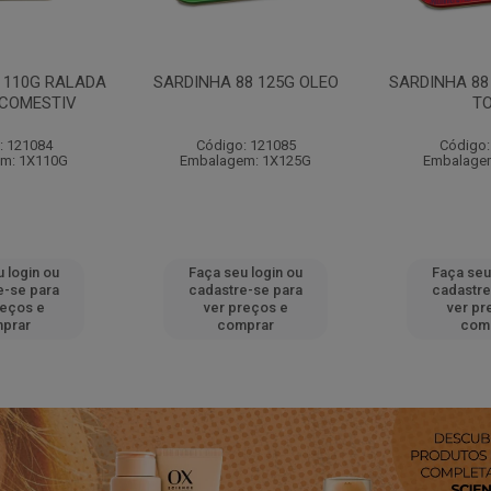
 110G RALADA
SARDINHA 88 125G OLEO
SARDINHA 88
 COMESTIV
T
: 121084
Código: 121085
Código:
m: 1X110G
Embalagem: 1X125G
Embalage
 login ou
Faça seu login ou
Faça seu
e-se para
cadastre-se para
cadastre
reços e
ver preços e
ver pr
prar
comprar
com