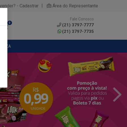
|
yvender? - Cadastrar
Área do Representante
Fale Conosco
0
(21) 3797-7777
(21) 3797-7735
MPEZA