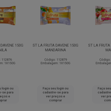
 DAVENE 150G
ST LA FRUTA DAVENE 150G
ST LA FRUTA
NILA
MANDARINA
MA
: 112876
Código: 112879
Código:
m: 1X150G
Embalagem: 1X150G
Embalage
 login ou
Faça seu login ou
Faça seu
e-se para
cadastre-se para
cadastre
reços e
ver preços e
ver pr
prar
comprar
com