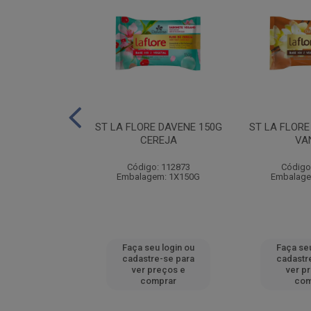
A DAVENE 150G
ST LA FLORE DAVENE 150G
ST LA FLORE
RANGO
CEREJA
VA
: 112878
Código: 112873
Código
em: 1X150G
Embalagem: 1X150G
Embalage
u login ou
Faça seu login ou
Faça seu
e-se para
cadastre-se para
cadastr
reços e
ver preços e
ver p
mprar
comprar
com