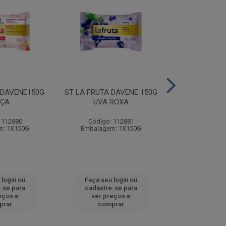
 DAVENE150G
ST LA FRUTA DAVENE 150G
ST LA FRUTA 
ÇA
UVA ROXA
MORA
 112880
Código: 112881
Código:
m: 1X150G
Embalagem: 1X150G
Embalagem
 login ou
Faça seu login ou
Faça seu 
-se para
cadastre-se para
cadastre
eços e
ver preços e
ver pr
prar
comprar
comp