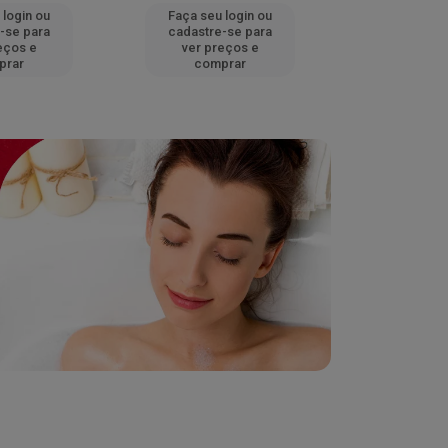
 login ou
Faça seu login ou
Faça seu 
-se para
cadastre-se para
cadastre
eços e
ver preços e
ver pr
prar
comprar
comp