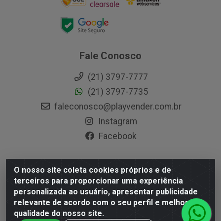
Fale Conosco
(21) 3797-7777
(21) 3797-7735
faleconosco@playvender.com.br
Instagram
Facebook
O nosso site coleta cookies próprios e de
Playvender Distribuidora - Avenida Ana Dantas, 183- Xerém -
terceiros para proporcionar uma experiência
Duque de Caxias / RJ - CEP 25250-415 - CNPJ
personalizada ao usuário, apresentar publicidade
05.762.204/0001-83
relevante de acordo com o seu perfil e melhorar a
qualidade do nosso site.