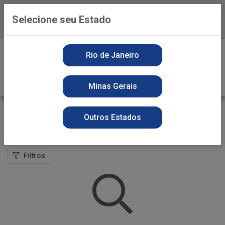
Selecione seu Estado
Baixe já o APP da Playvender
0
Rio de Janeiro
Minas Gerais
BEBIDA
Outros Estados
VOLTAR
INÍCIO
ALIMENTOS
BEBIDA
Filtros