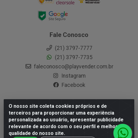
Fale Conosco
(21) 3797-7777
(21) 3797-7735
faleconosco@playvender.com.br
Instagram
Facebook
O nosso site coleta cookies próprios e de
Playvender Distribuidora - Avenida Ana Dantas, 183- Xerém -
terceiros para proporcionar uma experiência
Duque de Caxias / RJ - CEP 25250-415 - CNPJ
personalizada ao usuário, apresentar publicidade
05.762.204/0001-83
relevante de acordo com o seu perfil e melhorar a
qualidade do nosso site.