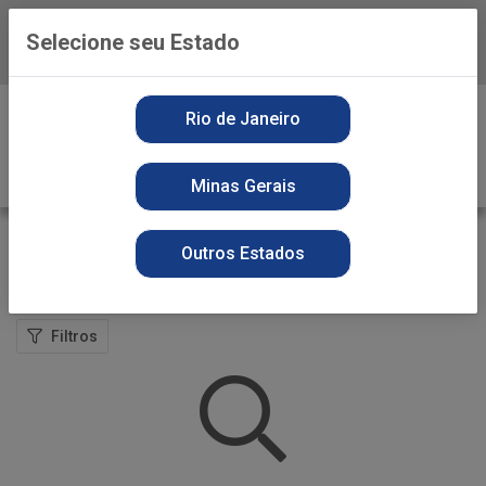
Selecione seu Estado
Baixe já o APP da Playvender
0
Rio de Janeiro
Minas Gerais
CEREAIS
Outros Estados
VOLTAR
INÍCIO
FOODS (SECA)
CEREAIS
Filtros