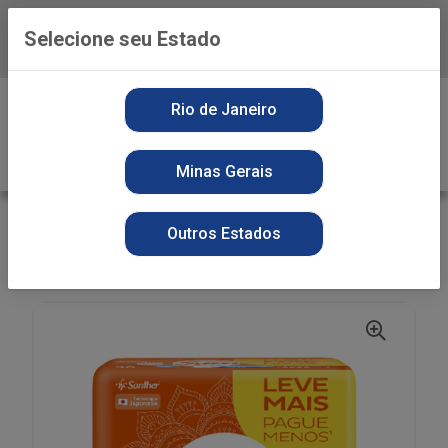
Selecione seu Estado
Baixe já o APP da Playvender
0
Rio de Janeiro
Minas Gerais
VOLTAR
INÍCIO
HIGIENE PESSOAL
Outros Estados
ABSORVENTE
ABS SYM ARSP REG SECO C/ABAS 30UN