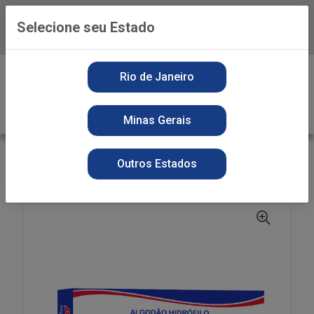
Selecione seu Estado
Baixe já o APP da Playvender
0
Rio de Janeiro
Minas Gerais
VOLTAR
INÍCIO
HIGIENE PESSOAL
ALGODÃO
Outros Estados
ALGODAO APOLO CAIXINHA 100G