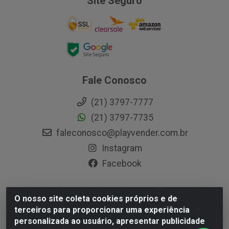
Site Seguro
Fale Conosco
(21) 3797-7777
(21) 3797-7735
faleconosco@playvender.com.br
Instagram
Facebook
O nosso site coleta cookies próprios e de
Playvender Distribuidora - Avenida Ana Dantas, 183-
terceiros para proporcionar uma experiência
Xerém - Duque de Caxias / RJ - CEP 25250-415 - CNPJ
personalizada ao usuário, apresentar publicidade
05.762.204/0001-83