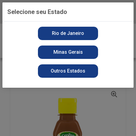
Selecione seu Estado
Baixe já o APP da Playvender
0
Rio de Janeiro
Minas Gerais
VOLTAR
INÍCIO
DOCES
SECOS
Outros Estados
COBERTURA SENNINHA CEPERA 200G CARAMELO