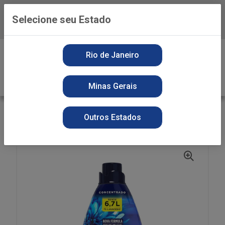
Selecione seu Estado
Baixe já o APP da Playvender
0
Rio de Janeiro
Minas Gerais
VOLTAR
INÍCIO
AMACIANTE
SECOS
Outros Estados
AMAC COMFORT 1,5L CONC FRESCO INTENSO