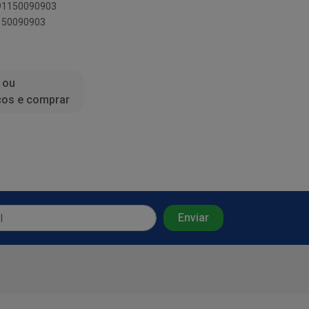
891150090903
1150090903
 ou
ços e comprar