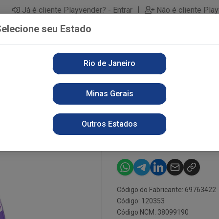
|
Já é cliente Playvender? - Entrar
Não é cliente Pla
elecione seu Estado
Rio de Janeiro
PARTAMENTOS
ALIMENTOS
PERFUMARIA
LI
Minas Gerais
1,5L CONC LAVANDA EMB ECOM
AMAC COMFOR
Outros Estados
LAVANDA EM
Código do Fabricante: 69763422
Código: 120353
Código NCM: 38099190