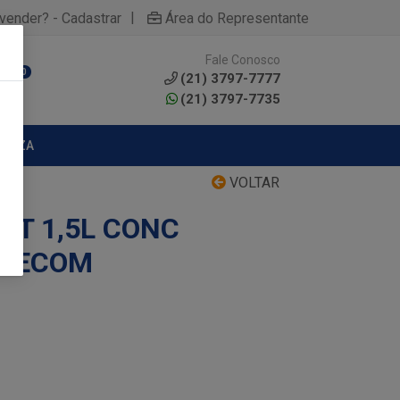
|
yvender? - Cadastrar
Área do Representante
Fale Conosco
0
(21) 3797-7777
(21) 3797-7735
MPEZA
VOLTAR
T 1,5L CONC
B ECOM