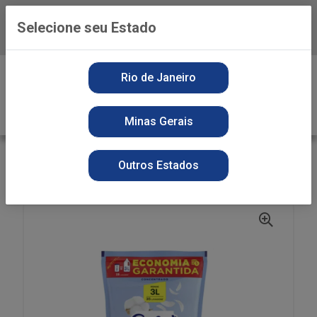
Selecione seu Estado
Baixe já o APP da Playvender
0
Rio de Janeiro
Minas Gerais
VOLTAR
INÍCIO
AMACIANTE
SECOS
Outros Estados
AMAC COMFORT 700ML CONC PURO CUIDADO