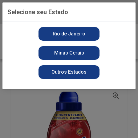
Selecione seu Estado
Baixe já o APP da Playvender
0
Rio de Janeiro
Minas Gerais
VOLTAR
INÍCIO
AMACIANTE
SECOS
Outros Estados
AMAC FOFO 500ML CONC CHEIRINHO BEBE