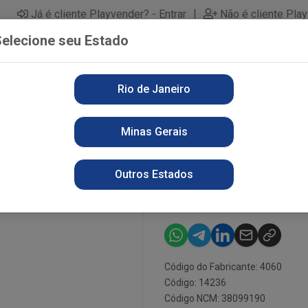
|
Já é cliente Playvender? - Entrar
Não é cliente Pla
elecione seu Estado
Rio de Janeiro
PARTAMENTOS
ALIMENTOS
PERFUMARIA
LI
Minas Gerais
 500ML CONC CLASS AZUL
AMAC MON BI
Outros Estados
CLASS AZUL
Código do Fabricante: 4060
Código: 14236
Código NCM: 38099190