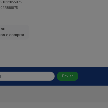
7891022855875
91022855875
 ou
ços e comprar