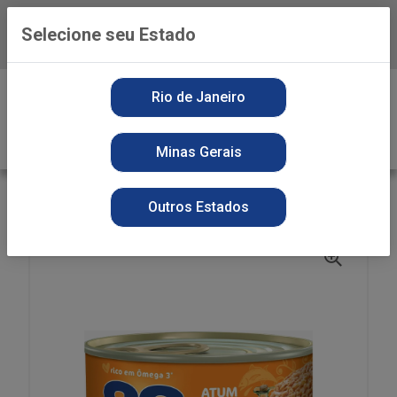
Selecione seu Estado
Baixe já o APP da Playvender
0
Rio de Janeiro
Minas Gerais
VOLTAR
INÍCIO
ATUM 88 140G RALADO ÓLEO
Outros Estados