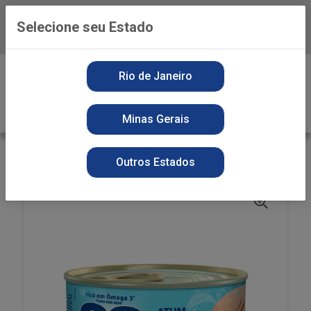
Selecione seu Estado
Baixe já o APP da Playvender
0
Rio de Janeiro
Minas Gerais
VOLTAR
INÍCIO
ATUM 88 140G SOLIDO NATURAL
Outros Estados