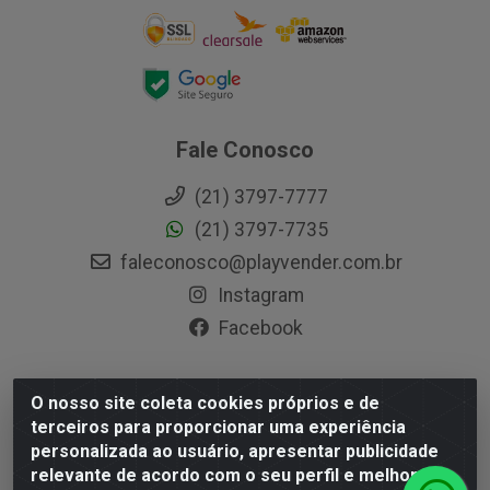
Fale Conosco
(21) 3797-7777
(21) 3797-7735
faleconosco@playvender.com.br
Instagram
Facebook
O nosso site coleta cookies próprios e de
Playvender Distribuidora - Avenida Ana Dantas, 183-
terceiros para proporcionar uma experiência
Xerém - Duque de Caxias / RJ - CEP 25250-415 - CNPJ
personalizada ao usuário, apresentar publicidade
05.762.204/0001-83
relevante de acordo com o seu perfil e melhorar a