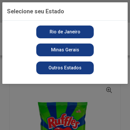
Selecione seu Estado
Baixe já o APP da Playvender
0
Rio de Janeiro
Minas Gerais
VOLTAR
INÍCIO
SNACKS
SECOS
Outros Estados
BATATA RUFFLES CEBOLA E SALSA 32G