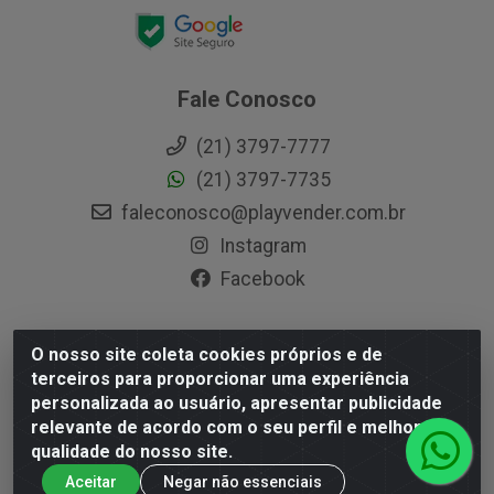
Fale Conosco
(21) 3797-7777
(21) 3797-7735
faleconosco@playvender.com.br
Instagram
Facebook
O nosso site coleta cookies próprios e de
Playvender Distribuidora - Avenida Ana Dantas, 183- Xerém -
terceiros para proporcionar uma experiência
Duque de Caxias / RJ - CEP 25250-415 - CNPJ
personalizada ao usuário, apresentar publicidade
05.762.204/0001-83
relevante de acordo com o seu perfil e melhorar a
qualidade do nosso site.
Aceitar
Negar não essenciais