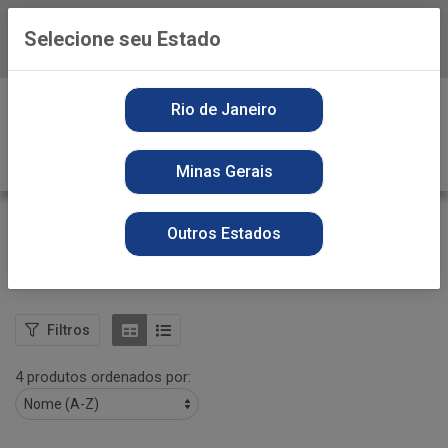
Selecione seu Estado
Baixe já o APP da Playvender
0
Rio de Janeiro
Minas Gerais
SECOS
Outros Estados
VOLTAR
INÍCIO
GUARDANAPO SNOB FOLHA SIMPLES
SECOS
Filtros
4 produtos ordenados por: