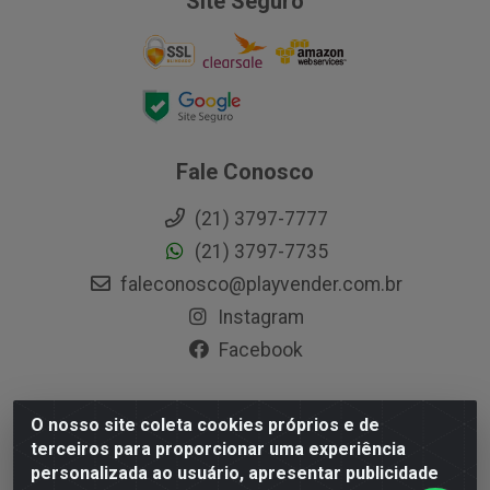
Site Seguro
Fale Conosco
(21) 3797-7777
(21) 3797-7735
faleconosco@playvender.com.br
Instagram
Facebook
O nosso site coleta cookies próprios e de
Playvender Distribuidora - Avenida Ana Dantas, 183-
terceiros para proporcionar uma experiência
Xerém - Duque de Caxias / RJ - CEP 25250-415 - CNPJ
personalizada ao usuário, apresentar publicidade
05.762.204/0001-83