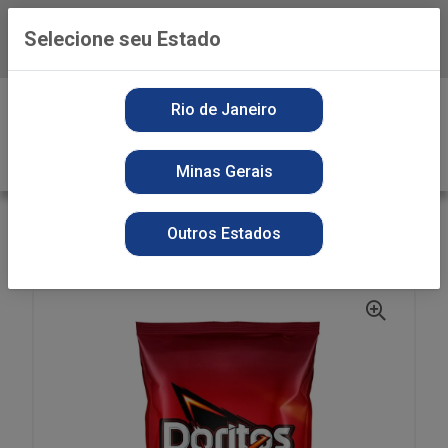
Selecione seu Estado
Baixe já o APP da Playvender
0
Rio de Janeiro
Minas Gerais
VOLTAR
INÍCIO
SNACKS
SECOS
Outros Estados
BISC DORITOS NACHO 22G