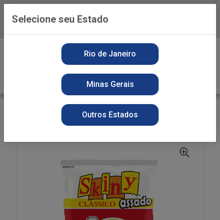
Selecione seu Estado
Baixe já o APP da Playvender
0
Rio de Janeiro
Minas Gerais
VOLTAR
INÍCIO
SNACKS
SECOS
Outros Estados
BISCOITO SKINY 35G CLASSICO NATURAL