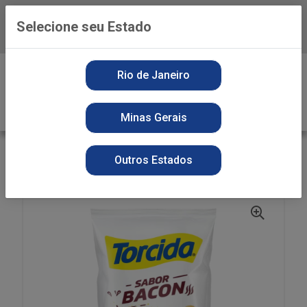
Selecione seu Estado
Baixe já o APP da Playvender
0
Rio de Janeiro
Minas Gerais
VOLTAR
INÍCIO
SNACKS
SECOS
Outros Estados
BISCOITO TORCIDA 60G BACON