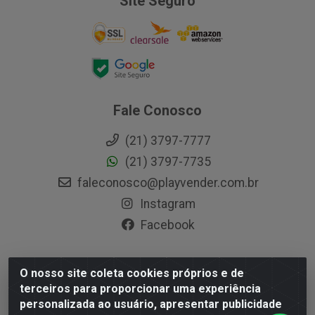
Site Seguro
Fale Conosco
(21) 3797-7777
(21) 3797-7735
faleconosco@playvender.com.br
Instagram
Facebook
O nosso site coleta cookies próprios e de
Playvender Distribuidora - Avenida Ana Dantas, 183-
terceiros para proporcionar uma experiência
Xerém - Duque de Caxias / RJ - CEP 25250-415 - CNPJ
personalizada ao usuário, apresentar publicidade
05.762.204/0001-83