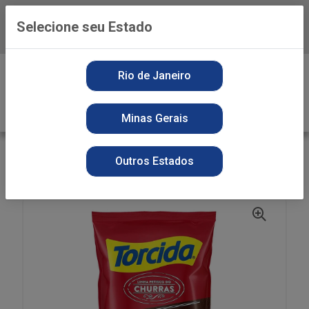
Selecione seu Estado
Baixe já o APP da Playvender
0
Rio de Janeiro
Minas Gerais
VOLTAR
INÍCIO
SNACKS
SECOS
Outros Estados
BISCOITO TORCIDA 60G VINAGRETE