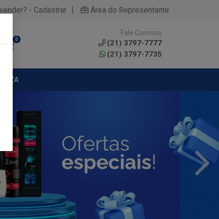
|
yvender? - Cadastrar
Área do Representante
Fale Conosco
0
(21) 3797-7777
(21) 3797-7735
MPEZA