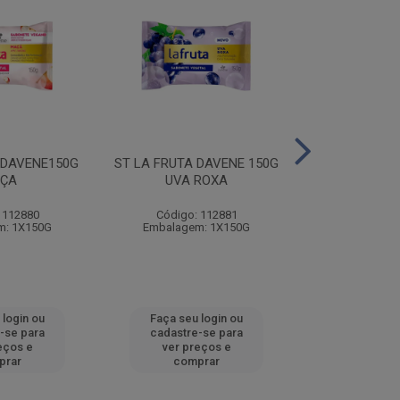
 DAVENE150G
ST LA FRUTA DAVENE 150G
ST LA FRUTA 
ÇA
UVA ROXA
MORA
 112880
Código: 112881
Código:
m: 1X150G
Embalagem: 1X150G
Embalagem
 login ou
Faça seu login ou
Faça seu 
-se para
cadastre-se para
cadastre
eços e
ver preços e
ver pr
prar
comprar
comp