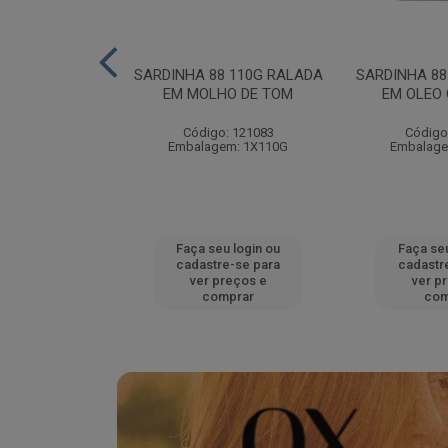
140G RALADO
SARDINHA 88 110G RALADA
SARDINHA 88
LEO
EM MOLHO DE TOM
EM OLEO
: 121090
Código: 121083
Código
em: 1X140G
Embalagem: 1X110G
Embalage
u login ou
Faça seu login ou
Faça seu
e-se para
cadastre-se para
cadastr
reços e
ver preços e
ver p
mprar
comprar
com