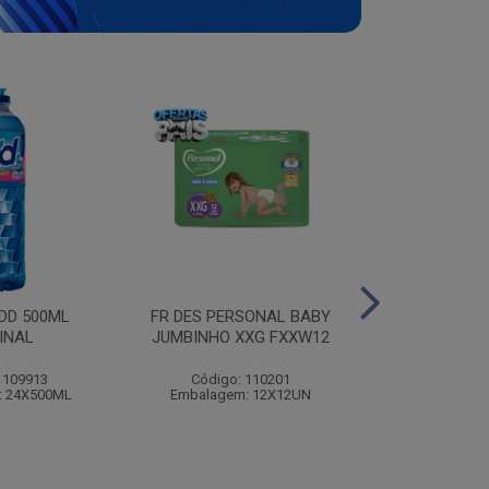
ODD 500ML
FR DES PERSONAL BABY
MOLHO B
INAL
JUMBINHO XXG FXXW12
PREDILEC
 109913
Código: 110201
Código:
: 24X500ML
Embalagem: 12X12UN
Embalagem