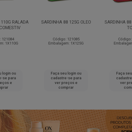
 110G RALADA
SARDINHA 88 125G OLEO
SARDINHA 88
 COMESTIV
T
: 121084
Código: 121085
Código:
m: 1X110G
Embalagem: 1X125G
Embalage
 login ou
Faça seu login ou
Faça seu
e-se para
cadastre-se para
cadastre
reços e
ver preços e
ver pr
prar
comprar
com