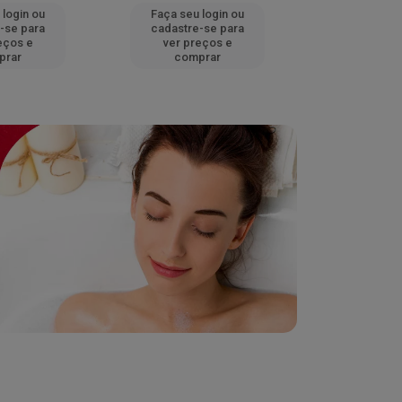
 login ou
Faça seu login ou
Faça seu 
-se para
cadastre-se para
cadastre
eços e
ver preços e
ver pr
prar
comprar
comp