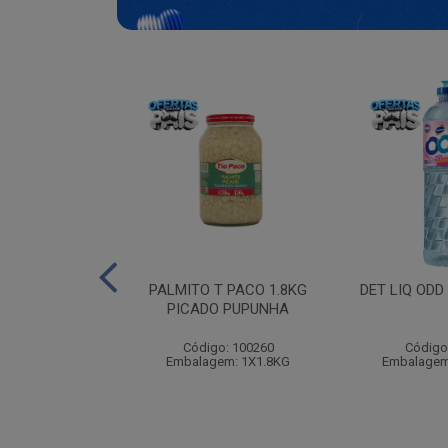
EDECIDA BABY
PALMITO T PACO 1.8KG
DET LIQ ODD
RN 100
PICADO PUPUNHA
: 115490
Código: 100260
Código
m: 12X100UN
Embalagem: 1X1.8KG
Embalagem