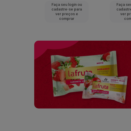
u login ou
Faça seu login ou
Faça seu
e-se para
cadastre-se para
cadastr
reços e
ver preços e
ver p
mprar
comprar
com