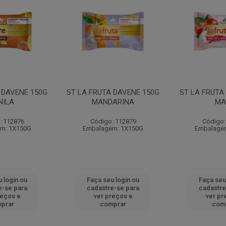
 DAVENE 150G
ST LA FRUTA DAVENE 150G
ST LA FRUTA
NILA
MANDARINA
MA
: 112876
Código: 112879
Código:
m: 1X150G
Embalagem: 1X150G
Embalage
 login ou
Faça seu login ou
Faça seu
e-se para
cadastre-se para
cadastre
reços e
ver preços e
ver pr
prar
comprar
com