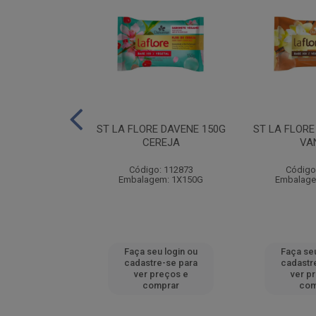
A DAVENE 150G
ST LA FLORE DAVENE 150G
ST LA FLORE
RANGO
CEREJA
VA
: 112878
Código: 112873
Código
em: 1X150G
Embalagem: 1X150G
Embalage
u login ou
Faça seu login ou
Faça seu
e-se para
cadastre-se para
cadastr
reços e
ver preços e
ver p
mprar
comprar
com