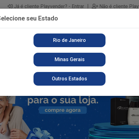
|
Já é cliente Playvender? - Entrar
Não é cliente Pla
elecione seu Estado
Rio de Janeiro
PARTAMENTOS
ALIMENTOS
PERFUMARIA
LI
Minas Gerais
Outros Estados