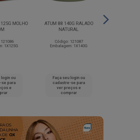
 125G MOLHO
ATUM 88 140G RALADO
ATUM 88 14
OM
NATURAL
NATU
 121086
Código: 121087
Código:
m: 1X125G
Embalagem: 1X140G
Embalagem
 login ou
Faça seu login ou
Faça seu 
-se para
cadastre-se para
cadastre
eços e
ver preços e
ver pr
prar
comprar
comp