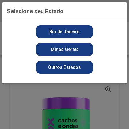
Selecione seu Estado
Baixe já o APP da Playvender
0
Rio de Janeiro
Minas Gerais
VOLTAR
INÍCIO
PERFUMARIA
CONDICIONADOR
Outros Estados
COND CR TRAT NEUTROX 1KG CACHOS E ONDAS