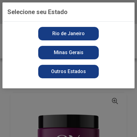
Selecione seu Estado
Baixe já o APP da Playvender
0
Rio de Janeiro
Minas Gerais
VOLTAR
INÍCIO
PERFUMARIA
Outros Estados
CREME TRATAMENTO POTE
COND CR TRAT OX 500ML PEPTIDEOS