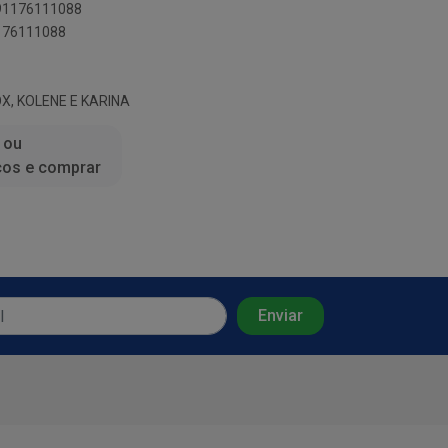
891176111088
1176111088
X, KOLENE E KARINA
 ou
ços e comprar