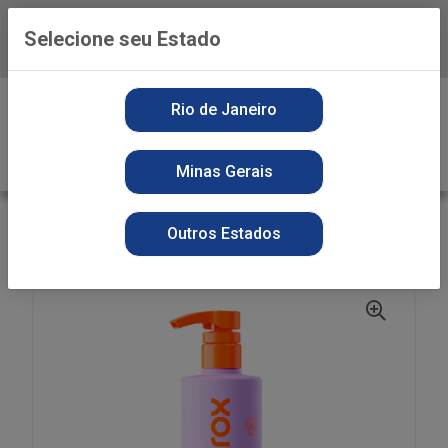
Selecione seu Estado
Baixe já o APP da Playvender
0
Rio de Janeiro
Minas Gerais
VOLTAR
INÍCIO
PERFUMARIA
CONDICIONADOR
Outros Estados
COND NEUTROX 500ML NUTRE OLEOS