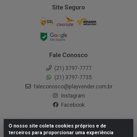
Site Seguro
Fale Conosco
(21) 3797-7777
(21) 3797-7735
faleconosco@playvender.com.br
Instagram
Facebook
O nosso site coleta cookies próprios e de
Playvender Distribuidora - Avenida Ana Dantas, 183-
terceiros para proporcionar uma experiência
Xerém - Duque de Caxias / RJ - CEP 25250-415 - CNPJ