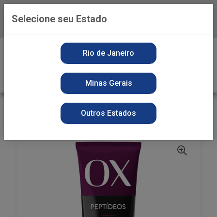
Selecione seu Estado
Baixe já o APP da Playvender
0
Rio de Janeiro
Minas Gerais
VOLTAR
INÍCIO
PERFUMARIA
CONDICIONADOR
Outros Estados
COND OX 240ML PEPTIDEOS