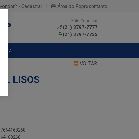
|
yvender? - Cadastrar
Área do Representante
Fale Conosco
0
(21) 3797-7777
(21) 3797-7735
MPEZA
VOLTAR
ML LISOS
897664168268
7664168268