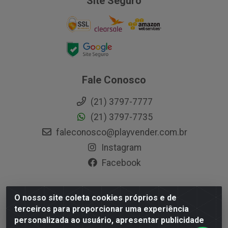
Site Seguro
Fale Conosco
(21) 3797-7777
(21) 3797-7735
faleconosco@playvender.com.br
Instagram
Facebook
O nosso site coleta cookies próprios e de
Playvender Distribuidora - Avenida Ana Dantas, 183-
terceiros para proporcionar uma experiência
Xerém - Duque de Caxias / RJ - CEP 25250-415 - CNPJ
personalizada ao usuário, apresentar publicidade
05.762.204/0001-83