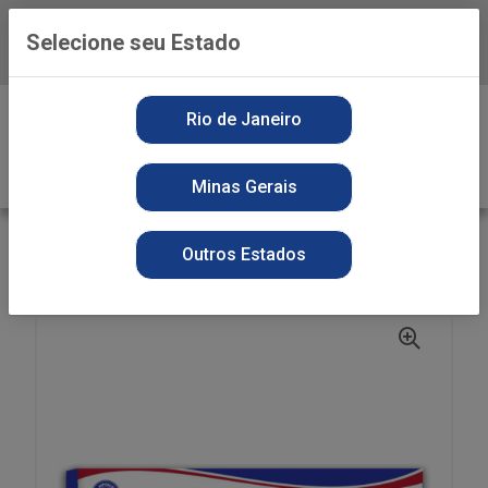
Selecione seu Estado
Baixe já o APP da Playvender
0
Rio de Janeiro
Minas Gerais
VOLTAR
INÍCIO
HIGIENE PESSOAL
DIVERSOS
Outros Estados
CURATIVO APOLO 10UN