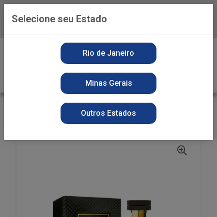
Selecione seu Estado
Baixe já o APP da Playvender
0
Rio de Janeiro
Minas Gerais
VOLTAR
INÍCIO
PERFUMARIA
DEO COLONIA
Outros Estados
DEO COLONIA PHYTODERM 100ML LORD