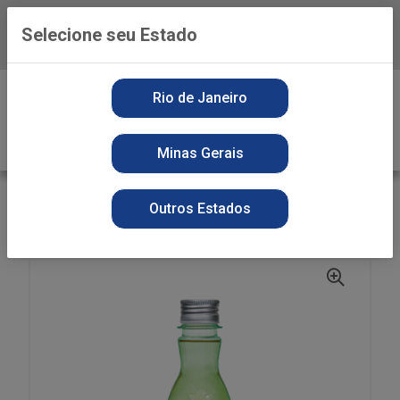
Selecione seu Estado
Baixe já o APP da Playvender
0
Rio de Janeiro
Minas Gerais
VOLTAR
INÍCIO
PERFUMARIA
DEO COLONIA
Outros Estados
DEO COLONIA PHYTODERM 250ML AGUAS LAVANDAS