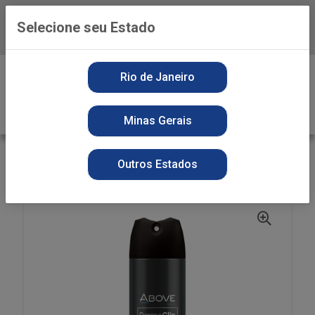
Selecione seu Estado
Baixe já o APP da Playvender
0
Rio de Janeiro
Minas Gerais
VOLTAR
INÍCIO
PERFUMARIA
DEO COLONIA
Outros Estados
DES ABOVE 150ML DERMACLIN MEN 96H