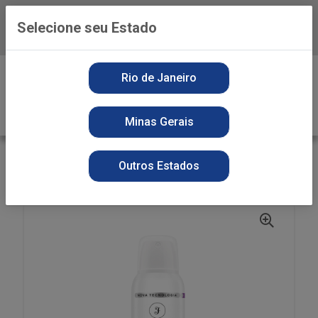
Selecione seu Estado
Baixe já o APP da Playvender
0
Rio de Janeiro
Minas Gerais
VOLTAR
INÍCIO
PERFUMARIA
DESODORANTE
Outros Estados
DES AERO FRANCIS 150ML CLASSICO LILAS