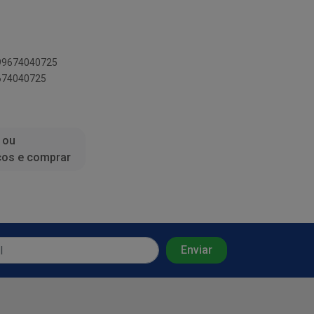
899674040725
9674040725
 ou
ços e comprar