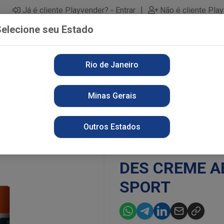
|
Já é cliente Playvender? - Entrar
Não é cliente Pla
elecione seu Estado
Rio de Janeiro
PARTAMENTOS
ALIMENTOS
PERFUMARIA
LI
Minas Gerais
EME ABOVE 50G CLAS SPORT
Outros Estados
DES CREME A
SPORT