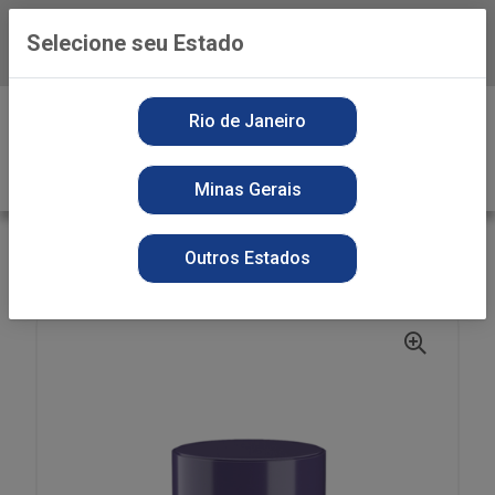
Selecione seu Estado
Baixe já o APP da Playvender
0
Rio de Janeiro
Minas Gerais
VOLTAR
INÍCIO
PERFUMARIA
DESODORANTE
Outros Estados
DES CREME ABOVE 50G SPORT ENERGY WOMEN