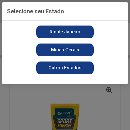
Selecione seu Estado
Baixe já o APP da Playvender
0
Rio de Janeiro
Minas Gerais
VOLTAR
INÍCIO
PERFUMARIA
DESODORANTE
Outros Estados
DES CREME BISN ABOVE 50G SPORT ENERG MEN