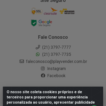
Site Seguro
Fale Conosco
(21) 3797-7777
(21) 3797-7735
faleconosco@playvender.com.br
Instagram
Facebook
O nosso site coleta cookies próprios e de
Playvender Distribuidora - Avenida Ana Dantas, 183-
terceiros para proporcionar uma experiência
Xerém - Duque de Caxias / RJ - CEP 25250-415 - CNPJ
personalizada ao usuário, apresentar publicidade
05.762.204/0001-83