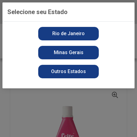
Selecione seu Estado
Baixe já o APP da Playvender
0
Rio de Janeiro
Minas Gerais
VOLTAR
INÍCIO
PERFUMARIA
DESODORANTE
Outros Estados
DES LEITE ROSAS 100ML TRAD