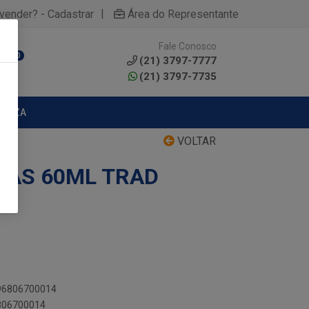
|
yvender? - Cadastrar
Área do Representante
Fale Conosco
0
(21) 3797-7777
(21) 3797-7735
MPEZA
VOLTAR
OSAS 60ML TRAD
896806700014
6806700014