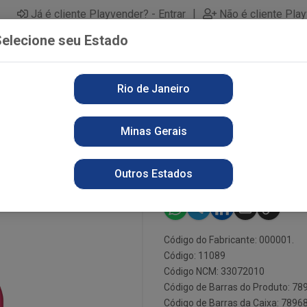
|
Já é cliente Playvender? - Entrar
Não é cliente Pla
elecione seu Estado
Rio de Janeiro
PARTAMENTOS
ALIMENTOS
PERFUMARIA
LI
Minas Gerais
ITE ROSAS 60ML TRAD
DES LEITE R
Outros Estados
Código do Fabricante: 000001.
Código: 11089
Código NCM: 33072010
Código de Barras do Produto: 7
Código de Barras da Caixa: 789