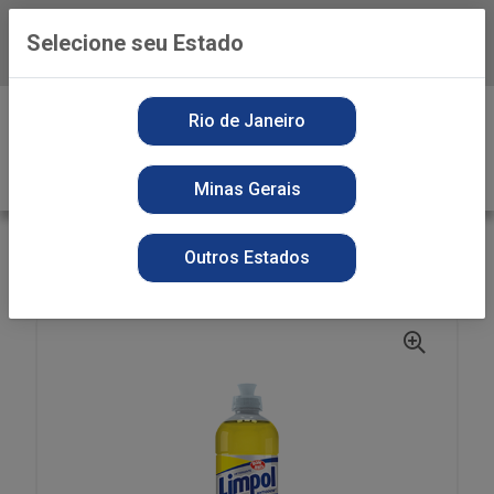
Selecione seu Estado
Baixe já o APP da Playvender
0
Rio de Janeiro
Minas Gerais
VOLTAR
INÍCIO
DETERGENTE
SECOS
Outros Estados
DET LIQ LIMPOL 500ML NEUTRO