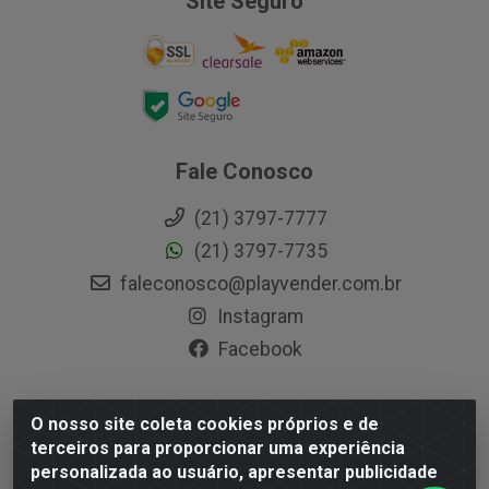
Site Seguro
Fale Conosco
(21) 3797-7777
(21) 3797-7735
faleconosco@playvender.com.br
Instagram
Facebook
O nosso site coleta cookies próprios e de
Playvender Distribuidora - Avenida Ana Dantas, 183-
terceiros para proporcionar uma experiência
Xerém - Duque de Caxias / RJ - CEP 25250-415 - CNPJ
personalizada ao usuário, apresentar publicidade
05.762.204/0001-83