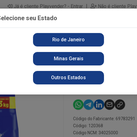
|
Já é cliente Playvender? - Entrar
Não é cliente Pla
elecione seu Estado
Rio de Janeiro
PARTAMENTOS
ALIMENTOS
PERFUMARIA
LI
Minas Gerais
RILHANTE 2.4KG LIM TOT TAM FAMIL
DET PO BRILH
Outros Estados
TAM FAMIL
Código do Fabricante: 69783291
Código: 120368
Código NCM: 34025000