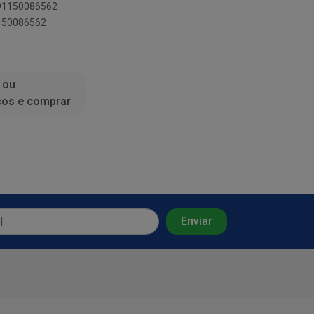
891150086562
1150086562
 ou
ços e comprar