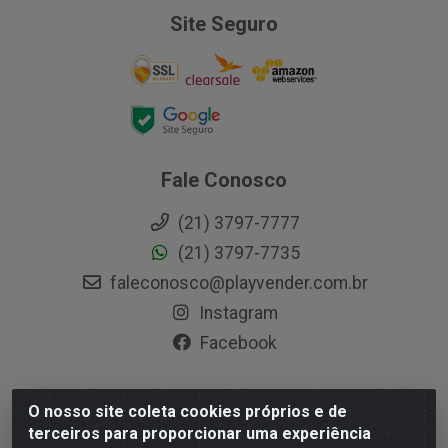
Site Seguro
Fale Conosco
(21) 3797-7777
(21) 3797-7735
faleconosco@playvender.com.br
Instagram
Facebook
O nosso site coleta cookies próprios e de
Playvender Distribuidora - Avenida Ana Dantas, 183-
terceiros para proporcionar uma experiência
Xerém - Duque de Caxias / RJ - CEP 25250-415 - CNPJ