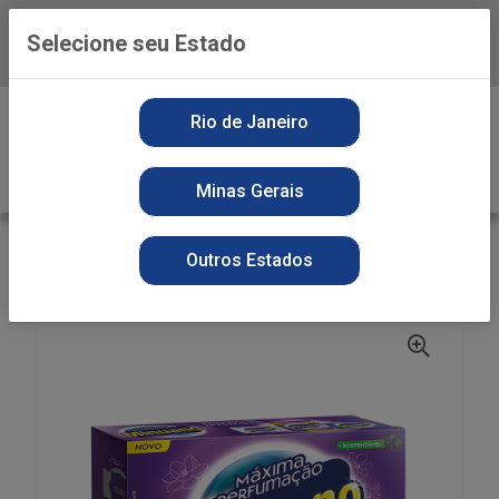
Selecione seu Estado
Baixe já o APP da Playvender
0
Rio de Janeiro
Minas Gerais
VOLTAR
INÍCIO
DETERGENTE PO
SECOS
Outros Estados
DET PO MINUANO 1,6KG ROXO