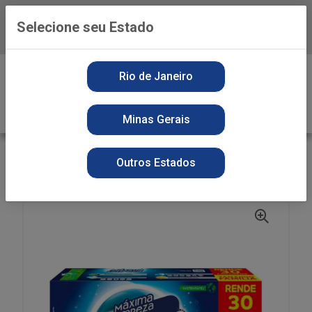
Selecione seu Estado
Baixe já o APP da Playvender
0
Rio de Janeiro
Minas Gerais
VOLTAR
INÍCIO
DETERGENTE PO
SECOS
Outros Estados
DET PO MINUANO 2,2KG AZUL