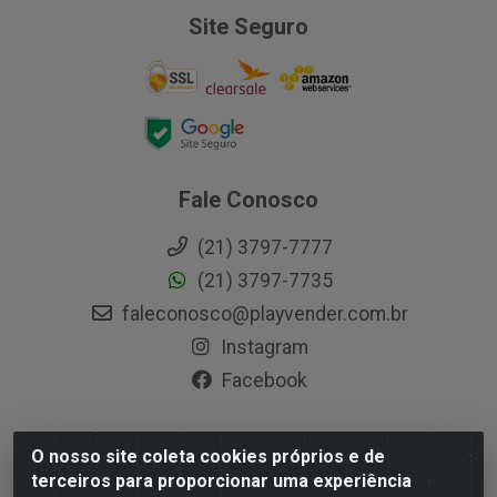
Site Seguro
Fale Conosco
(21) 3797-7777
(21) 3797-7735
faleconosco@playvender.com.br
Instagram
Facebook
O nosso site coleta cookies próprios e de
Playvender Distribuidora - Avenida Ana Dantas, 183-
terceiros para proporcionar uma experiência
Xerém - Duque de Caxias / RJ - CEP 25250-415 - CNPJ