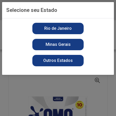
Selecione seu Estado
Baixe já o APP da Playvender
0
Rio de Janeiro
Minas Gerais
VOLTAR
INÍCIO
DETERGENTE PO
SECOS
Outros Estados
DET PO OMO 700G LAVAGEM PERFEITA